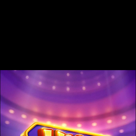
Kolmen scatter-symbolin ilmestyminen käynnistää
uudelleenpyöräytystoiminnon, jossa esiintyy vain
scattereita ja tyhjiä symboleita. Kierros alkaa yhdellä
uudelleenpyöräytyksellä, ja uusi uudelleenpyöräytys
myönnetään joka kerta, kun esiin ilmestyy scatter.
Toiminnon päättäminen 1–8 scatterilla maksaa 2–500-
kertaisen voiton ja tarjoaa mahdollisuuden 2-kertaisen
kertoimen aktivoitumiseen, joka kasvattaa voittoja
entisestään.
Mitä odottaa:
Kolmen scatterin ilmestyminen käynnistää
uudelleenpyöräytystoiminnon, jossa esiintyy vain
scattereita ja tyhjiä symboleita
Kierros alkaa yhdellä uudelleenpyöräytyksellä, ja
jokainen ylimääräinen ilmestyvä scatter myöntää
yhden uudelleenpyöräytyksen lisää. Scattereiden