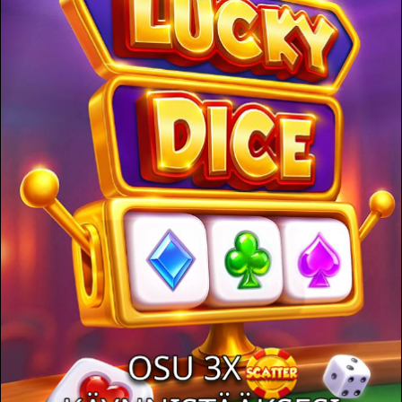
määrä määrittää palkinnon, kahdeksan maksaessa
500-kertaisen voiton.
Kun kierros päättyy, keskimmäinen symboli
pyörähtää ja paljastaa joko tyhjän tai
uudelleenkäynnistymissymbolin, joka myöntää pääsyn
Pragmatic Play -sisältö
uudelle uudelleenpyöräytyskierrokselle.
on tarkoitettu yli 18-
vuotiaille
Pelin perustiedot
RTP:
96.53%
Vahvistathan, että olet täysi-
ikäinen jatkaaksesi
Kyllä, olen vähintään 18-
Katso, millaisia palkintoja meiltä löytyy!
vuotias
Ei, vie minut takaisin