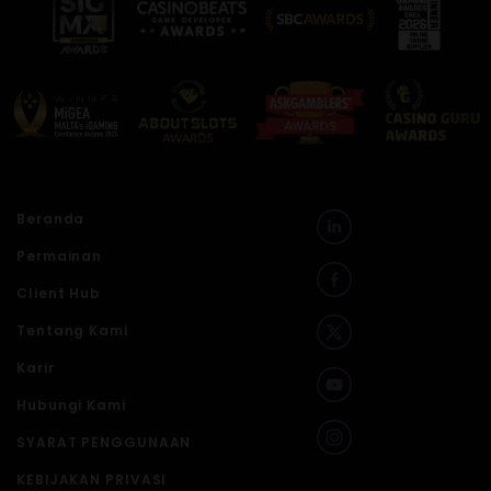
Beranda
Permainan
Client Hub
Tentang Kami
Karir
Hubungi Kami
SYARAT PENGGUNAAN
KEBIJAKAN PRIVASI