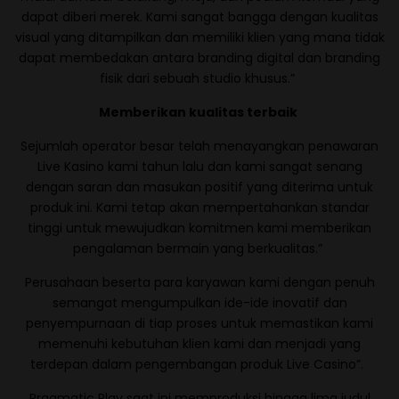
dapat diberi merek. Kami sangat bangga dengan kualitas
visual yang ditampilkan dan memiliki klien yang mana tidak
dapat membedakan antara branding digital dan branding
fisik dari sebuah studio khusus.”
Memberikan kualitas terbaik
Sejumlah operator besar telah menayangkan penawaran
Live Kasino kami tahun lalu dan kami sangat senang
dengan saran dan masukan positif yang diterima untuk
produk ini. Kami tetap akan mempertahankan standar
tinggi untuk mewujudkan komitmen kami memberikan
pengalaman bermain yang berkualitas.”
Perusahaan beserta para karyawan kami dengan penuh
semangat mengumpulkan ide-ide inovatif dan
penyempurnaan di tiap proses untuk memastikan kami
memenuhi kebutuhan klien kami dan menjadi yang
terdepan dalam pengembangan produk Live Casino”.
Pragmatic Play saat ini memproduksi hingga lima judul