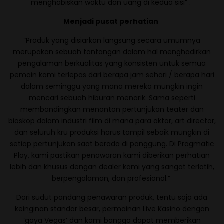
menghabiskan waktu dan uang di kedua sisi” .
Menjadi pusat perhatian
“Produk yang disiarkan langsung secara umumnya
merupakan sebuah tantangan dalam hal menghadirkan
pengalaman berkualitas yang konsisten untuk semua
pemain kami terlepas dari berapa jam sehari / berapa hari
dalam seminggu yang mana mereka mungkin ingin
mencari sebuah hiburan menarik. Sama seperti
membandingkan menonton pertunjukan teater dan
bioskop dalam industri film di mana para aktor, art director,
dan seluruh kru produksi harus tampil sebaik mungkin di
setiap pertunjukan saat berada di panggung. Di Pragmatic
Play, kami pastikan penawaran kami diberikan perhatian
lebih dan khusus dengan dealer kami yang sangat terlatih,
berpengalaman, dan profesional.”
Dari sudut pandang penawaran produk, tentu saja ada
keinginan standar besar, permainan Live Kasino dengan
‘gaya Vegas’ dan kami bangga dapat memberikan