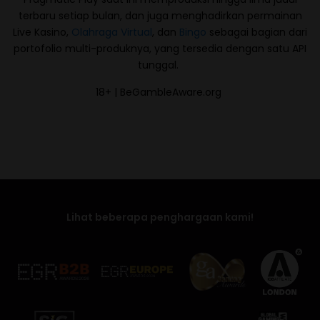
terbaru setiap bulan, dan juga menghadirkan permainan
Live Kasino,
Olahraga Virtual
, dan
Bingo
sebagai bagian dari
portofolio multi-produknya, yang tersedia dengan satu API
tunggal.
18+ | BeGambleAware.org
Lihat beberapa penghargaan kami!