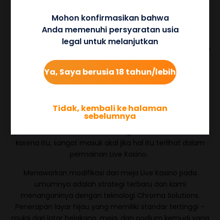
memberikan hadiah kepada pemain secara acak karena
dapat menempatkan taruhan kualifikasi uang
Mohon konfirmasikan bahwa
sesungguhnya di salah satu game yang berpartisipasi.
Anda memenuhi persyaratan usia
Dapat dimainkan ‘kapan saja, di mana saja’, Prize Drops
legal untuk melanjutkan
telah menambahkan pengalaman baru yang luar biasa ke
portofolio Live Kasino, dan mewakili komitmen kami untuk
Ya, Saya berusia 18 tahun/lebih
selalu menawarkan lebih kepada pemain kami.
Menghadirkan teknologi terkini
Tidak, kembali ke halaman
“Menciptakan pengalaman bermain yang berkualitas dan
sebelumnya
menarik perhatian pemain sangatlah penting. Para
operator melakukan investasi dengan merek mereka; oleh
karena itu, sangat masuk akal jika hal itu terlihat dalam
permainan Live Kasino.
Menawarkan modifikasi dari meja Live Kasino pada
umumnya adalah strategi terbaru dan kami
menanganinya dengan teknologi Chroma Solutions.
Penerapan layar hijau yang memiliki standar tertinggi –
mulai dari latar belakang, meja, dan podium kemudi yang