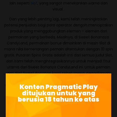
lain seperti
Slot
, yang sangat menekankan warna dan
visual.
Dan yang lebih penting lagi, kami telah meningkatkan
potensi penjualan bagi para operator dengan menciptakan
produk yang menggabungkan elemen – elemen dari
permainan yang berbeda. Misalnya, di Sweet Bonanaza
CandyLand, permainan bonus dimainkan di mesin Slot di
mana nilai kemenangan pemain ditentukan dengan 10 spin
gratis. Putaran Spins Gratis adalah inti dari semua judul Slot,
dan kami telah mengintegrasikannya untuk menjadi fitur
utama dari Sweet Bonanza CandyLand ini. Untuk pemain
dari Slot Sweet Bonanza kami sebelumnya, pengalaman
dan fungsi fiturnya sudah tidak asing lagi, akan
Konten Pragmatic Play
menciptakan kombinasi unik antara Slot dan Live Kasino di
industri ini.”
ditujukan untuk yang
berusia 18 tahun ke atas
Sebagai bagian dari
promosi Drops and Wins
kami yang
populer dan unik, kami juga menyediakan fitur Prize Drops
untuk para pemain Live Kasino. Prize Drop dapat