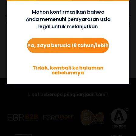
Pragmatic Play saat ini memproduksi hingga lima
permainan
Slot Online
baru setiap bulan, sementara juga
Mohon konfirmasikan bahwa
menghadirkan permainan
Live Kasino
,
Olahraga Virtual
, dan
Anda memenuhi persyaratan usia
Bingo
sebagai bagian dari portofolio multiproduknya, yang
legal untuk melanjutkan
tersedia melalui satu API tunggal.
18+ | BeGambleAware.org
Ya, Saya berusia 18 tahun/lebih
Tidak, kembali ke halaman
sebelumnya
Lihat beberapa penghargaan kami!