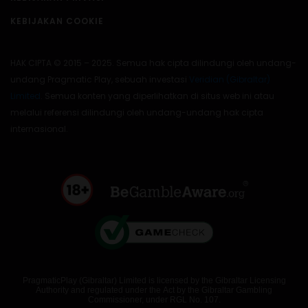
KEBIJAKAN COOKIE
HAK CIPTA © 2015 – 2025. Semua hak cipta dilindungi oleh undang-
undang Pragmatic Play, sebuah investasi
Veridian (Gibraltar)
Limited
. Semua konten yang diperlihatkan di situs web ini atau
melalui referensi dilindungi oleh undang-undang hak cipta
internasional.