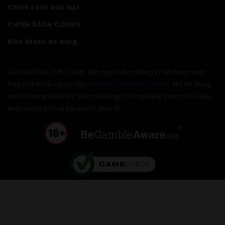
Chính sách bảo mật
CHÍNH SÁCH COOKIE
Điều khoản sử dụng
BẢN QUYỀN © 2015 – 2026. Bản quyền được đăng ký bởi Pragmatic
Play, một khoản đầu tư của
Veridian (Gibraltar) Limited
. Mọi nội dung
có trên trang web này hoặc nội dung tích hợp bằng tham chiếu đều
được bảo hộ bởi luật bản quyền quốc tế.