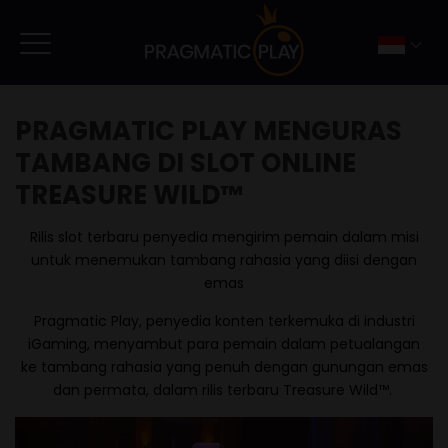
PRAGMATIC PLAY MENGURAS
TAMBANG DI SLOT ONLINE
TREASURE WILD™
Rilis slot terbaru penyedia mengirim pemain dalam misi
untuk menemukan tambang rahasia yang diisi dengan
emas
Pragmatic Play, penyedia konten terkemuka di industri
iGaming, menyambut para pemain dalam petualangan
ke tambang rahasia yang penuh dengan gunungan emas
dan permata, dalam rilis terbaru Treasure Wild™.