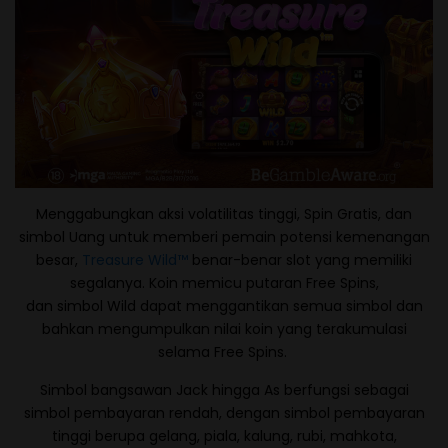
Menggabungkan aksi volatilitas tinggi, Spin Gratis, dan
simbol Uang untuk memberi pemain potensi kemenangan
besar,
Treasure Wild™
benar-benar slot yang memiliki
segalanya. Koin memicu putaran Free Spins,
dan simbol Wild dapat menggantikan semua simbol dan
bahkan mengumpulkan nilai koin yang terakumulasi
selama Free Spins.
Simbol bangsawan Jack hingga As berfungsi sebagai
simbol pembayaran rendah, dengan simbol pembayaran
tinggi berupa gelang, piala, kalung, rubi, mahkota,