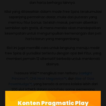
dan harta berharga lainnya.
Nilai yang ditawarkan dalam mode Free Spins terakumulasi
sepanjang permainan dasar, mulai dari putaran yang
memicu fitur bonus. Setelah masuk, pemain diberikan
sembilan spin gratis, di mana mereka akan mendapatkan
kesempatan untuk mengumpulkan kemenangan dari peti
harta karun yang mengambang.
Slot ini juga memiliki cara untuk langsung menuju mode
Free Spins di yurisdiksi tertentu dengan opsi Beli Fitur, yang
memberi pemain 12 alternatif berbeda untuk menikmati
aksinya.
Treasure Wild™ mengikuti tren terbaru
Starlight
Princess™
,
Chili Heat Megaways™
, dan
Rise of Giza
PowerNudge™
, yang berada di antara koleksi lebih dari
200 slot HTML5 dalam portofolio game pemenang
penghargaan Pragmatic Play.
Konten Pragmatic Play
Yossi Barzely, Chief Business Development Officer di