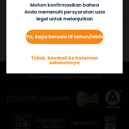
Mohon konfirmasikan bahwa
Pragmatic Play saat ini memproduksi hingga delapan
slot
Anda memenuhi persyaratan usia
online
baru setiap bulannya, selain itu juga menghadirkan
legal untuk melanjutkan
game
Live Kasino
dan
Bingo
sebagai bagian dari portofolio
multi-produknya, yang tersedia melalui satu API tunggal.
Ya, Saya berusia 18 tahun/lebih
Tidak, kembali ke halaman
sebelumnya
Lihat beberapa penghargaan kami!