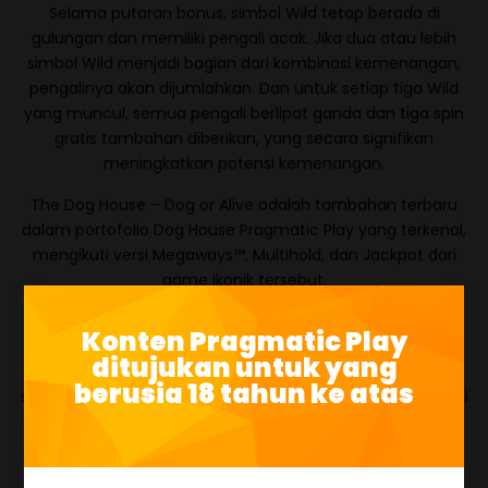
Selama putaran bonus, simbol Wild tetap berada di
gulungan dan memiliki pengali acak. Jika dua atau lebih
simbol Wild menjadi bagian dari kombinasi kemenangan,
pengalinya akan dijumlahkan. Dan untuk setiap tiga Wild
yang muncul, semua pengali berlipat ganda dan tiga spin
gratis tambahan diberikan, yang secara signifikan
meningkatkan potensi kemenangan.
The Dog House – Dog or Alive adalah tambahan terbaru
dalam portofolio Dog House Pragmatic Play yang terkenal,
mengikuti versi Megaways™, Multihold, dan Jackpot dari
game ikonik tersebut.
Irina Cornides, Chief Operating Officer di Pragmatic
Konten Pragmatic Play
Play,
mengatakan: “
The Dog House – Dog or Alive
adalah
ditujukan untuk yang
sekuel yang menarik dan menyenangkan dari salah satu
berusia 18 tahun ke atas
serial game paling populer Pragmatic Play. Dengan pengali
Wild yang dapat berlipat ganda hingga tiga kali lipat
selama putaran bonus, petualangan Wild West ini
menawarkan kemenangan hingga 10,000x.”