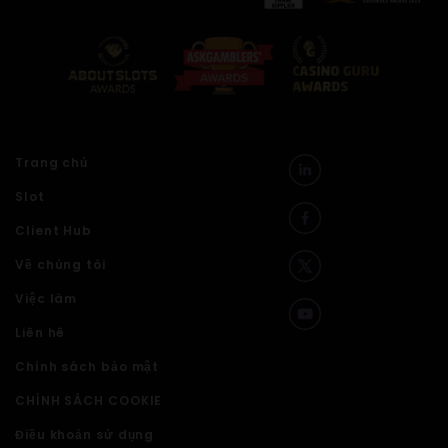
Trang chủ
Slot
Client Hub
Về chúng tôi
Việc làm
Liên hê
Chính sách bảo mật
CHÍNH SÁCH COOKIE
Điều khoản sử dụng