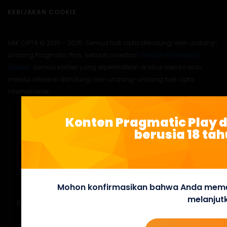
KEBIJAKAN COOKIE
HAK CIPTA © 2015 – 2025. Semua hak cipta dilindungi oleh undang-
undang Pragmatic Play, sebuah investasi
Veridian (Gibraltar)
Limited
. Semua konten yang diperlihatkan di situs web ini atau
melalui referensi dilindungi oleh undang-undang hak cipta
internasional.
Konten Pragmatic Play 
berusia 18 tah
Mohon konfirmasikan bahwa Anda memen
melanjut