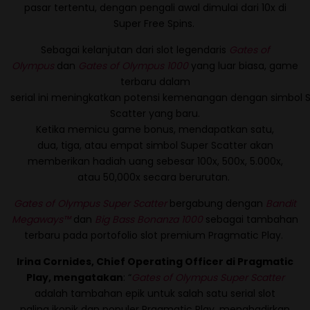
pasar tertentu, dengan pengali awal dimulai dari 10x di
Super Free Spins.
Sebagai kelanjutan dari slot legendaris
Gates of
Olympus
dan
Gates of Olympus 1000
yang luar biasa, game
terbaru dalam
serial ini meningkatkan potensi kemenangan dengan simbol 
Scatter yang baru.
Ketika memicu game bonus, mendapatkan satu,
dua, tiga, atau empat simbol Super Scatter akan
memberikan hadiah uang sebesar 100x, 500x, 5.000x,
atau 50,000x secara berurutan.
Gates of Olympus Super Scatter
bergabung dengan
Bandit
Megaways™
dan
Big Bass Bonanza 1000
sebagai tambahan
terbaru pada portofolio slot premium Pragmatic Play.
Irina Cornides, Chief Operating Officer di Pragmatic
Play, mengatakan
: “
Gates of Olympus Super Scatter
adalah tambahan epik untuk salah satu serial slot
paling ikonik dan populer Pragmatic Play, menghadirkan