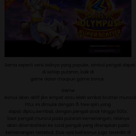
Sama seperti versi aslinya yang populer, simbol pengali dapa
di setiap putaran, baik di
game dasar maupun game bonus.
Game
bonus akan aktif jika empat atau lebih simbol Scatter muncul
Fitur ini dimulai dengan 15 free spin yang
dapat dipicu kembali, dengan pengali acak hingga 500x.
Saat pengali muncul pada putaran kemenangan, nilainya
akan ditambahkan ke total pengali yang diterapkan pada
kemenangan tersebut. Dua opsi beli bonus juga tersedia di