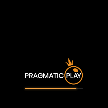
Putar Ulang yang akan memunculkan tiga kotak 5×3
dan satu kotak 5×1. Tiga putaran ulang ini akan
diberikan pada ikon uang atau yang kosong.
Mendapatkan hingga 32 simbol uang di tiga kotak
pertama akan memberikan akses ke 5×1 terakhir.
Hadiah yang dikumpulkan, ditambah uang tunai atau
Konten Pragmatic Play
pengganda selama babak bonus dari posisi yang sama
ditujukan untuk yang
di keempat kotak.
berusia 18 tahun ke atas
Info Umum Permainan
RTP:
96.46%
Mohon konfirmasikan bahwa
Anda memenuhi persyaratan usia
legal untuk melanjutkan
Lihat beberapa penghargaan kami!
Ya, Saya berusia 18 tahun/lebih