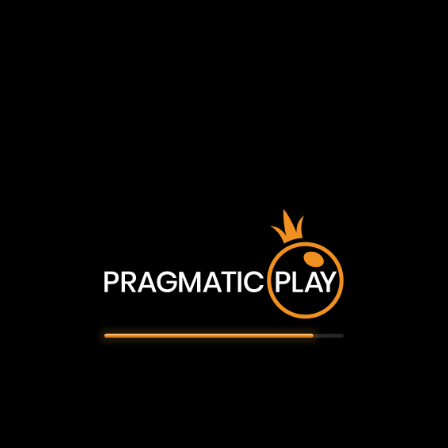
spinami
Każdy czwarty symbol Collect zebrany w trakcie
funkcji zapewnia osiem dodatkowych darmowych
spinów i zwiększa mnożnik wygranej aż do 5x
Treści strony Pragmatic
Play są przeznaczone dla
Podstawowe informacje
osób, które ukończyły 18
o grze
lat
RTP:
96.54%
Proszę potwierdzić, że spełniasz
wymagania wiekowe, aby
Rzuć okiem na niektóre z naszych nagród!
kontynuować
Tak, mam 18 lat lub więcej