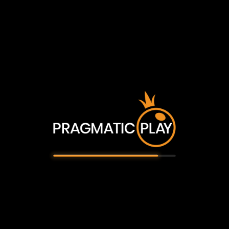
berlangsung akan memberikan delapan free spin
tambahan dan meningkatkan pengali kemenangan
hingga 5x
Konten Pragmatic Play
ditujukan untuk yang
Info Umum Permainan
berusia 18 tahun ke atas
RTP:
95.52%
Mohon konfirmasikan bahwa
Anda memenuhi persyaratan usia
Lihat beberapa penghargaan kami!
legal untuk melanjutkan
Ya, Saya berusia 18 tahun/lebih
Tidak, kembali ke halaman