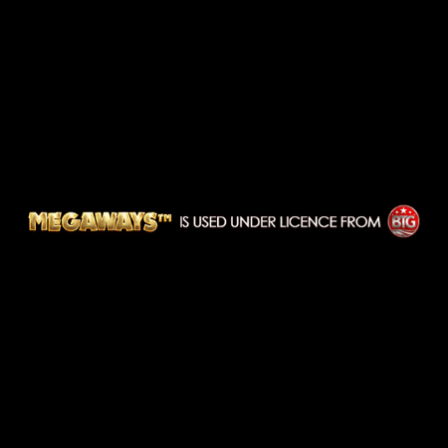
kontynuować
Tak, mam 18 lat lub więcej
Strona główna
Gry
Client Hub
Nie, zabierz mnie z powrotem
Kariera
Kontakt
O nas
Polityka ciasteczek
Polityka prywatności
Warunki użytkowania
COPYRIGHT © 2015 – 2026. Wszelkie prawa zastrzeżone dla
Pragmatic Play, inwestycji
Veridian (Gibraltar) Limited
. Wszelkie treści