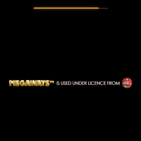
age requirement to continue
Evet, 18 yaşında veya daha
büyüğüm
Ana Sayfa
Hayır, beni geri al
Oyunlar
Müşteri Merkezi
Hakkımızda
Kariyer
İletişim
Çerez Politikası
Gizlilik Politikası
Kullanım Koşulları