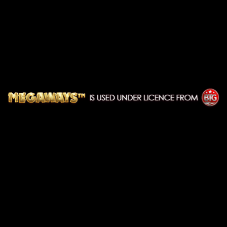
Jogo
Sim, tenho 18 anos ou mais
RTP:
96.52%
anos
Nao, voltar a trás
Veja alguns dos nosso prémios!