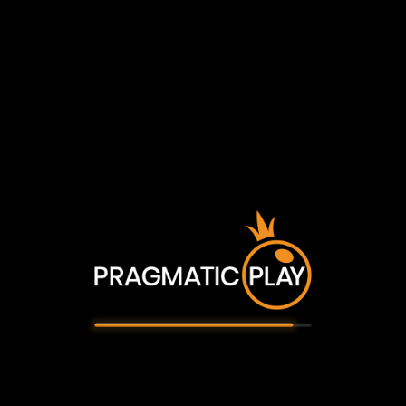
Veja alguns dos nosso prémios!
O conteúdo da
Pragmatic Play é
destinado a pessoas
com 18 anos ou mais
anos
Confirme que você se enquadra
nos requisitos de idade legal para
continuar
Sim, tenho 18 anos ou mais