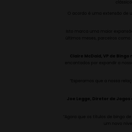
clássic
O acordo é uma extensão de um
Isto marca uma maior expansão
últimos meses, parceiros como a
Claire McDaid, VP de Bingo 
encantados por expandir a noss
“Esperamos que a nossa relaç
Joe Legge, Diretor de Jogos
“Agora que os títulos de bingo d
um novo nível