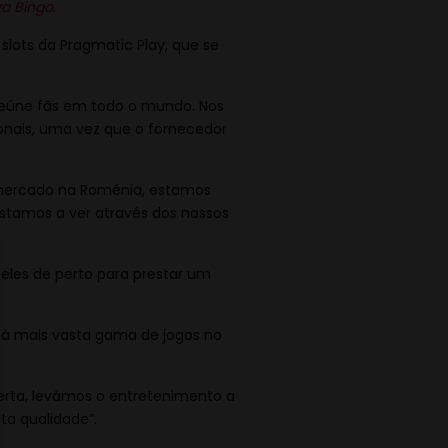
a Bingo
.
lots da Pragmatic Play, que se
reúne fãs em todo o mundo. Nos
ionais, uma vez que o fornecedor
 mercado na Roménia, estamos
stamos a ver através dos nossos
eles de perto para prestar um
o à mais vasta gama de jogos no
ferta, levámos o entretenimento a
ta qualidade”.