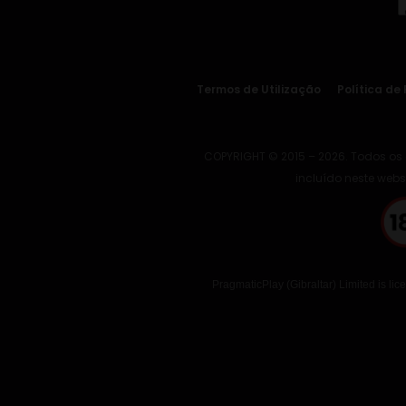
Termos de Utilização
Política de
COPYRIGHT © 2015 – 2026. Todos os 
incluído neste websi