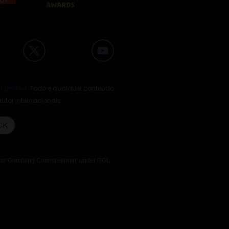
) Limited
. Todo e qualquer conteúdo
autor internacionais.