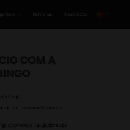
mpresa
Notícias
Contacto
CIO COM A
BINGO
 de Bingo
 acordo com o operador romeno
o do provedor, incluindo títulos