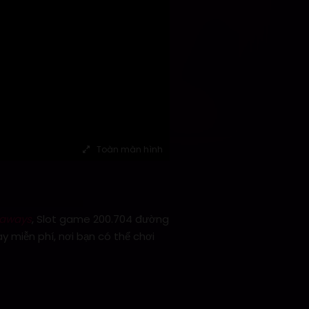
Toàn màn hình
gaways
, Slot game 200.704 đường
y miễn phí, nơi bạn có thể chơi