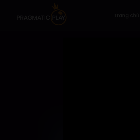
Trang chủ