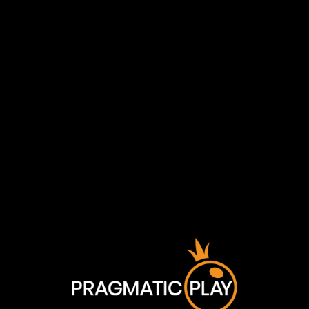
bạn!
Thông tin cơ bản
RTP:
96.50%
Hãy xem một số giải thưởng của chúng tôi!
Nội dung của Pragmatic
Play dành cho những
người từ 18 tuổi trở lên
Vui lòng xác nhận rằng bạn đáp