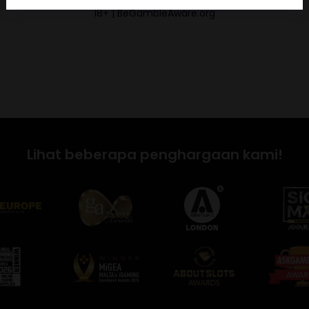
18+ | BeGambleAware.org
Lihat beberapa penghargaan kami!