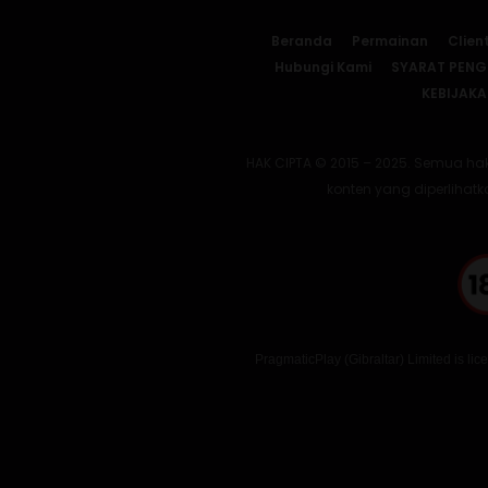
Beranda
Permainan
Clien
Hubungi Kami
SYARAT PEN
KEBIJAKA
HAK CIPTA © 2015 – 2025. Semua ha
konten yang diperlihatk