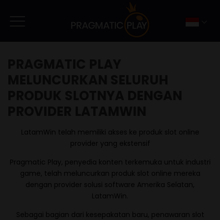
PRAGMATIC PLAY
MELUNCURKAN SELURUH
PRODUK SLOTNYA DENGAN
PROVIDER LATAMWIN
LatamWin telah memiliki akses ke produk slot online
provider yang ekstensif
Pragmatic Play, penyedia konten terkemuka untuk industri
game, telah meluncurkan produk slot online mereka
dengan provider solusi software Amerika Selatan,
LatamWin.
Sebagai bagian dari kesepakatan baru, penawaran slot