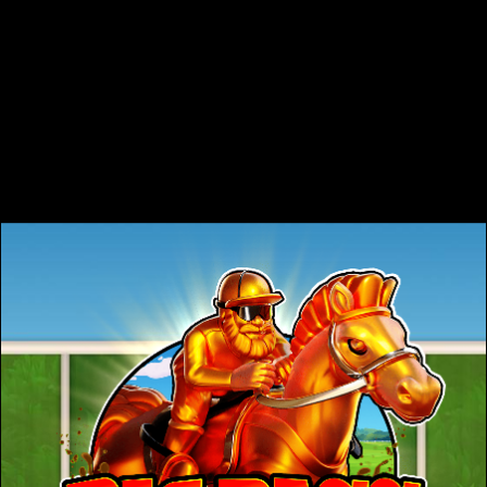
gereklidir. Yalnızca iki Scatter sembolü yakalanırsa
rastgele bir özellikle üçüncü Scatter’ın ortaya çıkma
şansı doğar ve böylece freespin turu başlar.
Sizi neler bekliyor?
Freespin turu başlamadan önce, oyuncular 14 at
arasından seçim yaparlar ve her bir at, tur boyunca aktif
olacak bir özellik kazandırır. “Ve Yarış Başlıyor” (And They
Are off) yazısı belirdiğinde seçim ekranı sona erer.
Bu özellikler arasında daha fazla spin, anlık garanti
ödüller, oyundan en düşük para sembolünü kaldırma ve
daha fazlası olabilir.
Elinde ganyan biletleri bulunan balıkçı Wild’ından her
dört tane toplandığında bu özellik yeniden tetiklenerek
ekstra 10 adet freespin ve artan bir çarpan kazandırır.
Temel Oyun Bilgileri