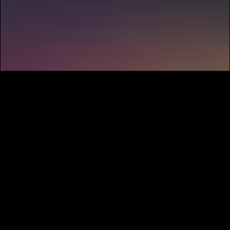
Termos de Utilização
Política de Privacidade
Política de Cookies
COPYRIGHT © 2015 – 2026. Todos os direitos reservados à
Pragmatic Play, um investimento
Veridian (Gibraltar) Limited
. Todo e
qualquer conteúdo incluído neste website ou incorporado por
referência está protegido pelas leis de direitos de autor
internacionais.