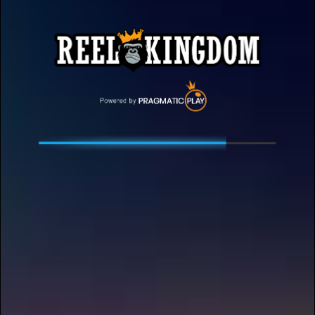
destinado a pessoas
Informação básica do
com 18 anos ou mais
Jogo
anos
RTP:
96.07%
Confirme que você se enquadra
nos requisitos de idade legal para
Veja alguns dos nosso prémios!
continuar
Sim, tenho 18 anos ou mais
anos
Nao, voltar a trás