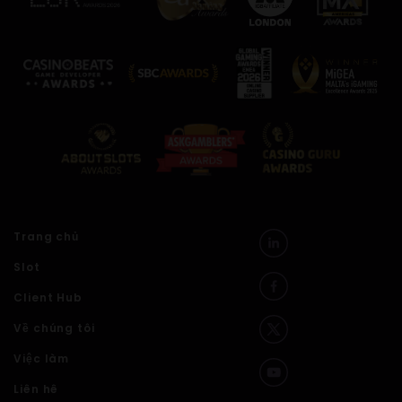
Trang chủ
Slot
Client Hub
Về chúng tôi
Việc làm
Liên hê