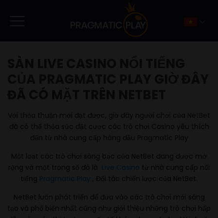
SÀN LIVE CASINO NỔI TIẾNG
CỦA PRAGMATIC PLAY GIỜ ĐÂY
ĐÃ CÓ MẶT TRÊN NETBET
Với thỏa thuận mới đạt được, giờ đây người chơi của NetBet
đã có thể thỏa sức đặt cược các trò chơi Casino yêu thích
đến từ nhà cung cấp hàng đầu Pragmatic Play
Một loạt các trò chơi sòng bạc của NetBet đang được mở
rộng và một trong số đó là
Live Casino
từ nhà cung cấp nổi
tiếng
Pragmatic Play
, Đối tác chiến lược của NetBet.
NetBet luôn phát triển để đưa vào các trò chơi mới sáng
tạo và phổ biến nhất cũng như giới thiệu những trò chơi hấp