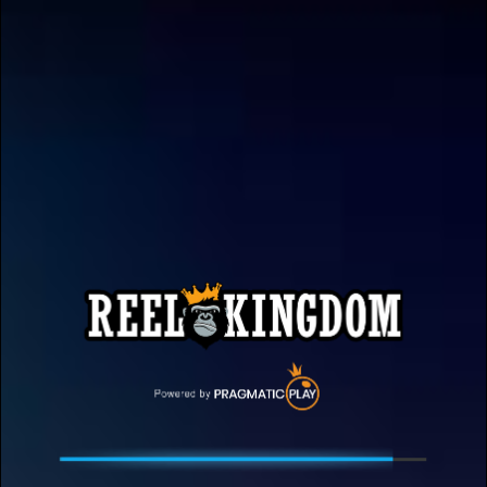
Hãy xem một số giải thưởng của chúng tôi!
Nội dung của Pragmatic
Play dành cho những
người từ 18 tuổi trở lên
Vui lòng xác nhận rằng bạn đáp
ứng yêu cầu về độ tuổi yêu cầu để
tiếp tục