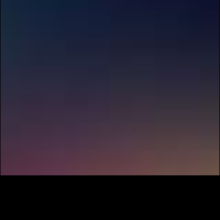
Trang chủ
Vâng, tôi đã đủ hoặc hơn 18 tuổi
Slot
Client Hub
Không, đưa tôi trở lại
Về chúng tôi
Việc làm
Liên hê
Chính sách bảo mật
CHÍNH SÁCH COOKIE
Điều khoản sử dụng
BẢN QUYỀN © 2015 – 2026. Bản quyền được đăng ký bởi Pragmatic
Play, một khoản đầu tư của
Veridian (Gibraltar) Limited
. Mọi nội dung
có trên trang web này hoặc nội dung tích hợp bằng tham chiếu đều
được bảo hộ bởi luật bản quyền quốc tế.